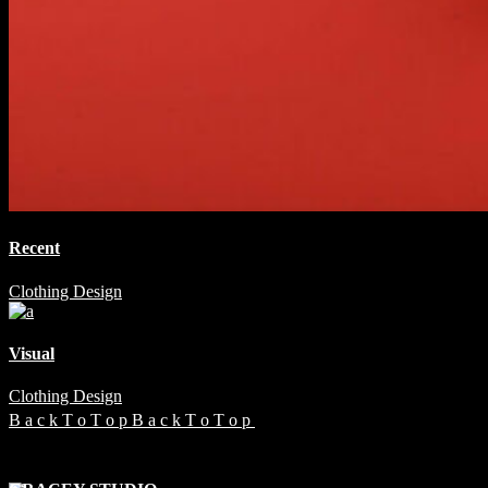
Recent
Clothing
Design
Visual
Clothing
Design
B
a
c
k
T
o
T
o
p
B
a
c
k
T
o
T
o
p