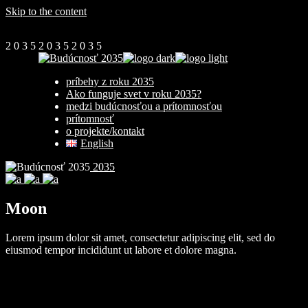
Skip to the content
2
0
3
5
2
0
3
5
2
0
3
5
príbehy z roku 2035
Ako funguje svet v roku 2035?
medzi budúcnosťou a prítomnosťou
prítomnosť
o projekte/kontakt
English
2035
Moon
Lorem ipsum dolor sit amet, consectetur adipiscing elit, sed do
eiusmod tempor incididunt ut labore et dolore magna.
Client:
Qode Interactive