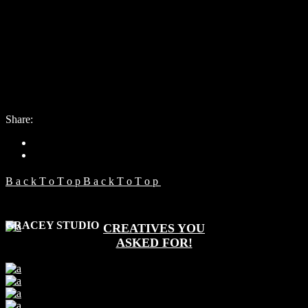
Date:
14. mája 2021
Category:
Split
Share:
B
a
c
k
T
o
T
o
p
B
a
c
k
T
o
T
o
p
GRACEY STUDIO
CREATIVES YOU
ASKED FOR!