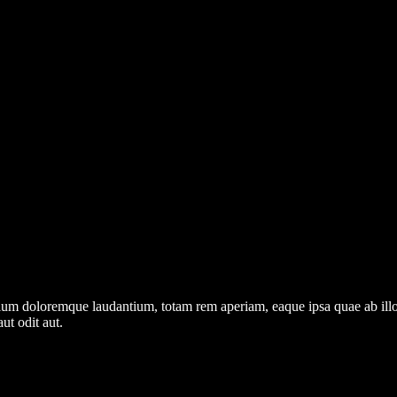
tium doloremque laudantium, totam rem aperiam, eaque ipsa quae ab illo in
ut odit aut.