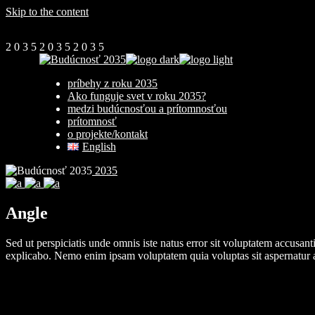
Skip to the content
2
0
3
5
2
0
3
5
2
0
3
5
príbehy z roku 2035
Ako funguje svet v roku 2035?
medzi budúcnosťou a prítomnosťou
prítomnosť
o projekte/kontakt
English
2035
Angle
Sed ut perspiciatis unde omnis iste natus error sit voluptatem accusan
explicabo. Nemo enim ipsam voluptatem quia voluptas sit aspernatur a
Client:
Qode Interactive