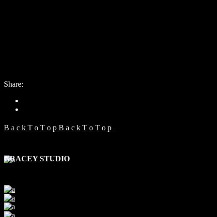
Date:
13. mája 2021
Category:
Video
Share:
B
a
c
k
T
o
T
o
p
B
a
c
k
T
o
T
o
p
GRACEY STUDIO