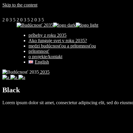
Skip to the content
2
0
3
5
2
0
3
5
2
0
3
5
príbehy z roku 2035
Ako funguje svet v roku 2035?
medzi budúcnosťou a prítomnosťou
prítomnosť
o projekte/kontakt
English
2035
Black
Lorem ipsum dolor sit amet, consectetur adipiscing elit, sed do eiusm
Client:
Qode Interactive