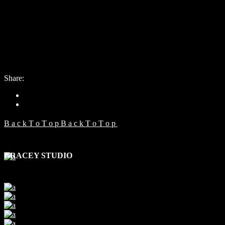
Date:
18. mája 2021
Category:
Collection
Share:
B
a
c
k
T
o
T
o
p
B
a
c
k
T
o
T
o
p
GRACEY STUDIO