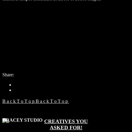
Client:
Qode Interactive
Date:
18. mája 2021
Category:
Collection
Share:
B
a
c
k
T
o
T
o
p
B
a
c
k
T
o
T
o
p
GRACEY STUDIO
CREATIVES YOU
ASKED FOR!