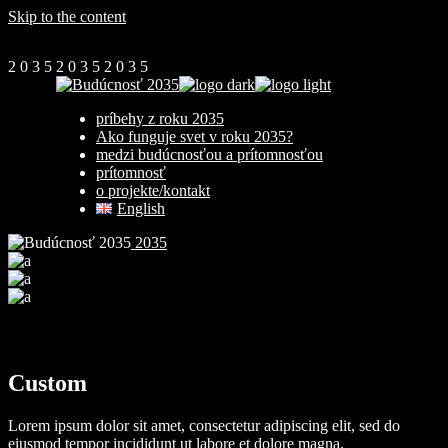
Skip to the content
2
0
3
5
2
0
3
5
2
0
3
5
príbehy z roku 2035
Ako funguje svet v roku 2035?
medzi budúcnosťou a prítomnosťou
prítomnosť
o projekte/kontakt
English
2035
Custom
Lorem ipsum dolor sit amet, consectetur adipiscing elit, sed do
eiusmod tempor incididunt ut labore et dolore magna.