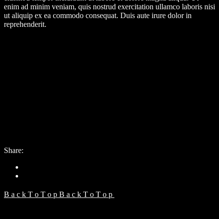
enim ad minim veniam, quis nostrud exercitation ullamco laboris nisi
ut aliquip ex ea commodo consequat. Duis aute irure dolor in
reprehenderit.
Client:
Qode Interactive
Date:
13. mája 2021
Category:
Works
Share:
B
a
c
k
T
o
T
o
p
B
a
c
k
T
o
T
o
p