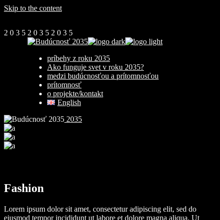
Skip to the content
2
0
3
5
2
0
3
5
2
0
3
5
príbehy z roku 2035
Ako funguje svet v roku 2035?
medzi budúcnosťou a prítomnosťou
prítomnosť
o projekte/kontakt
English
2035
Fashion
Lorem ipsum dolor sit amet, consectetur adipiscing elit, sed do
eiusmod tempor incididunt ut labore et dolore magna aliqua. Ut