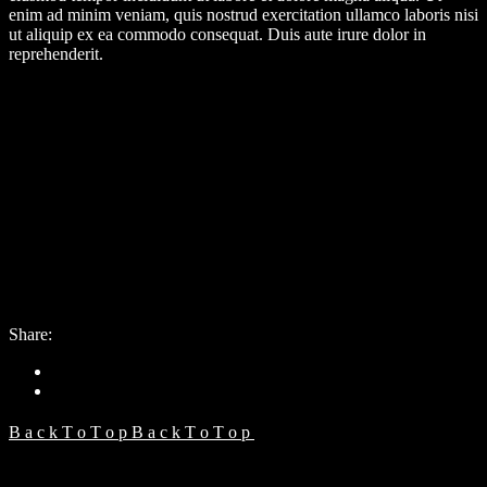
enim ad minim veniam, quis nostrud exercitation ullamco laboris nisi
ut aliquip ex ea commodo consequat. Duis aute irure dolor in
reprehenderit.
Client:
Qode Interactive
Date:
21. mája 2021
Category:
Studio
Share:
B
a
c
k
T
o
T
o
p
B
a
c
k
T
o
T
o
p