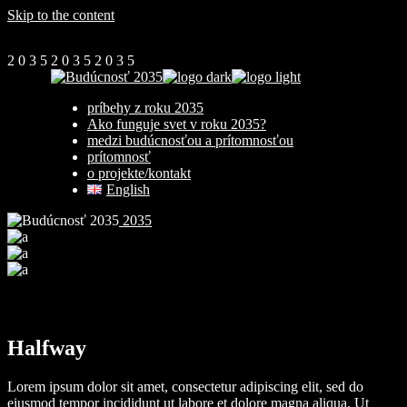
Skip to the content
2
0
3
5
2
0
3
5
2
0
3
5
príbehy z roku 2035
Ako funguje svet v roku 2035?
medzi budúcnosťou a prítomnosťou
prítomnosť
o projekte/kontakt
English
2035
Halfway
Lorem ipsum dolor sit amet, consectetur adipiscing elit, sed do
eiusmod tempor incididunt ut labore et dolore magna aliqua. Ut