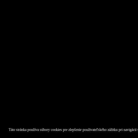
Táto stránka používa súbory cookies pre zlepšenie použivateľského zážitku pri navigáci