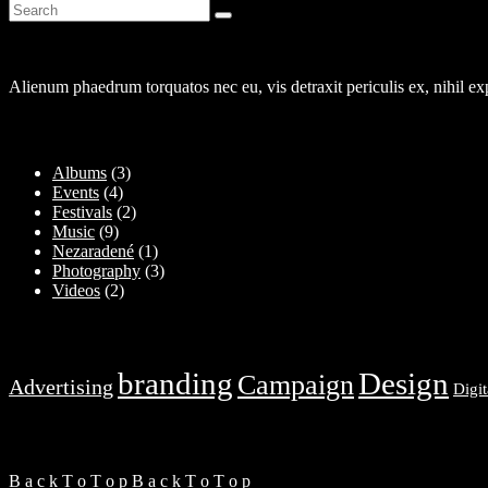
About
Alienum phaedrum torquatos nec eu, vis detraxit periculis ex, nihil e
Kategórie
Albums
(3)
Events
(4)
Festivals
(2)
Music
(9)
Nezaradené
(1)
Photography
(3)
Videos
(2)
Značky
branding
Design
Campaign
Advertising
Digit
FOLLOW US
B
a
c
k
T
o
T
o
p
B
a
c
k
T
o
T
o
p