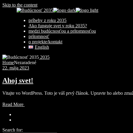
Skip to the content
príbehy z roku 2035
Ako funguje svet v roku 2035?
medzi budúcnosťou a prítomnosťou
prítomnosť
o projekte/kontakt
English
2035
Home
Nezaradené
22. mája 2023
Ahoj svet!
Vitajte vo WordPress. Toto je váš prvý článok. Upravte ho alebo zmažt
Read More
Search for: