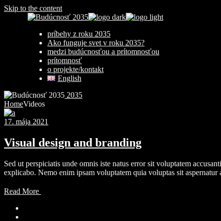
Skip to the content
príbehy z roku 2035
Ako funguje svet v roku 2035?
medzi budúcnosťou a prítomnosťou
prítomnosť
o projekte/kontakt
English
2035
Home
Videos
17. mája 2021
Visual design and branding
Sed ut perspiciatis unde omnis iste natus error sit voluptatem accusan
explicabo. Nemo enim ipsam voluptatem quia voluptas sit aspernatur a
Read More