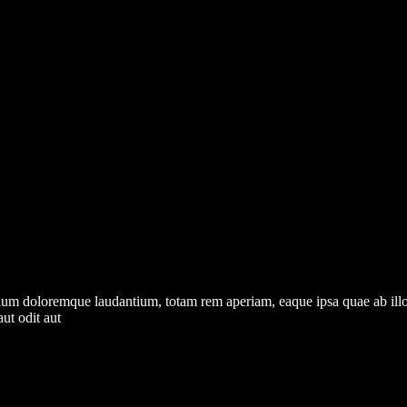
tium doloremque laudantium, totam rem aperiam, eaque ipsa quae ab illo in
ut odit aut