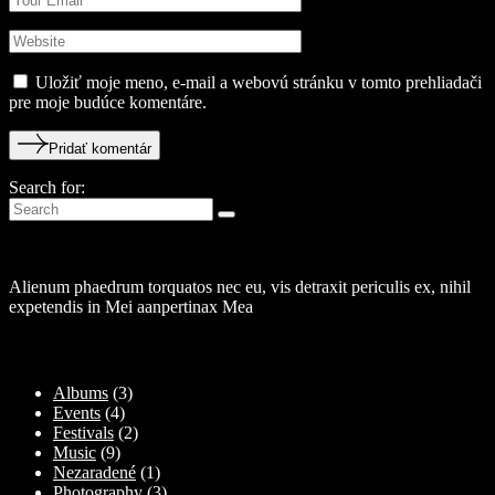
Uložiť moje meno, e-mail a webovú stránku v tomto prehliadači
pre moje budúce komentáre.
Pridať komentár
Search for:
About
Alienum phaedrum torquatos nec eu, vis detraxit periculis ex, nihil
expetendis in Mei aanpertinax Mea
Kategórie
Albums
(3)
Events
(4)
Festivals
(2)
Music
(9)
Nezaradené
(1)
Photography
(3)