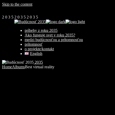
Skip to the content
2
0
3
5
2
0
3
5
2
0
3
5
príbehy z roku 2035
Ako funguje svet v roku 2035?
medzi budúcnosťou a prítomnosťou
prítomnosť
o projekte/kontakt
English
2035
Home
Albums
Best virtual reality