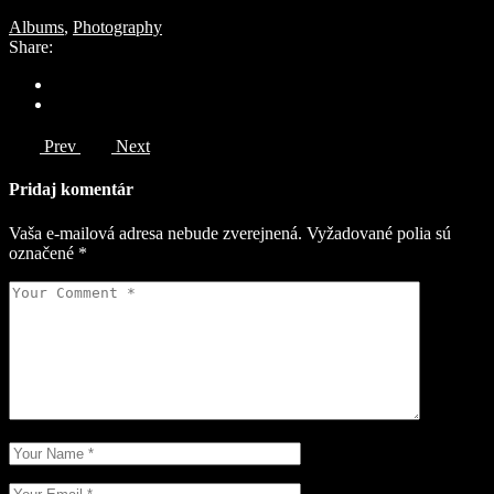
Albums
,
Photography
Share:
Prev
Next
Pridaj komentár
Vaša e-mailová adresa nebude zverejnená.
Vyžadované polia sú
označené
*