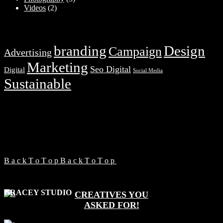
Videos
(2)
Značky
branding
Design
Campaign
Advertising
Marketing
Seo Digital
Digital
Social Media
Sustainable
FOLLOW US
B
a
c
k
T
o
T
o
p
B
a
c
k
T
o
T
o
p
GRACEY STUDIO
CREATIVES YOU
ASKED FOR!