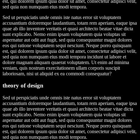
est, qui dolorem ipsum quia dolor sit amet, consectetur adipisci velit,
sed quia non numquam eius modi tempora.
Sed ut perspiciatis unde omnis iste natus error sit voluptatem
accusantium doloremque laudantium, totam rem aperiam, eaque ipsa
quae ab illo inventore veritatis et quasi architecto beatae vitae dicta
sunt explicabo. Nemo enim ipsam voluptatem quia voluptas sit
aspernatur aut odit aut fugit, sed quia consequuntur magni dolores
eos qui ratione voluptatem sequi nesciunt. Neque porro quisquam
est, qui dolorem ipsum quia dolor sit amet, consectetur adipisci velit,
sed quia non numquam eius modi tempora incidunt ut labore et
dolore magnam aliquam quaerat voluptatem. Ut enim ad minima
veniam, quis nostrum exercitationem ullam corporis suscipit
laboriosam, nisi ut aliquid ex ea commodi consequatur?
theory of design
Sed ut perspiciatis unde omnis iste natus error sit voluptatem
accusantium doloremque laudantium, totam rem aperiam, eaque ipsa
quae ab illo inventore veritatis et quasi architecto beatae vitae dicta
sunt explicabo. Nemo enim ipsam voluptatem quia voluptas sit
aspernatur aut odit aut fugit, sed quia consequuntur magni dolores
eos qui ratione voluptatem sequi nesciunt. Neque porro quisquam
est, qui dolorem ipsum quia dolor sit amet, consectetur adipisci velit,
sed quia non numquam eius modi tempora.